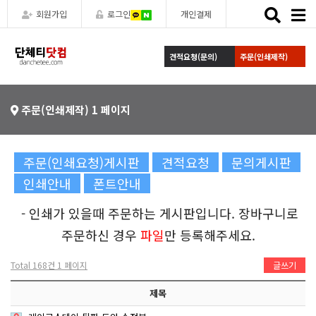
Toggle
회원가입
로그인
개인결제
naviga
견적요청(문의)
주문(인쇄제작)
주문(인쇄제작) 1 페이지
주문(인쇄요청)게시판
견적요청
문의게시판
인쇄안내
폰트안내
- 인쇄가 있을때 주문하는 게시판입니다. 장바구니로
주문하신 경우
파일
만 등록해주세요.
Total 168건
1 페이지
글쓰기
제목