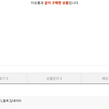
이상품과
같이 구매한 상품
입니다
후기
0
상품문의
0
배송
디,블루,딥네이비