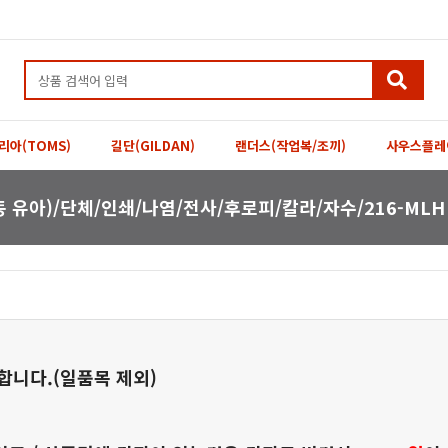
리아(TOMS)
길단(GILDAN)
랜더스(작업복/조끼)
사우스플레
 유아)/단체/인쇄/나염/전사/후로피/칼라/자수/216-MLH
합니다.(일품목 제외)