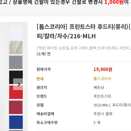
있고 / 상품명에 긴팔이 있는경우 긴팔로 변경시
1,000원
이
[톰스코리아] 프린트스타 후드티(쮸리)(
피/칼라/자수/216-MLH
[색상] 화이트,오트밀,모쿠그레이,블랙,브라이트레드,버건디
[소재] 면
19,900원
판매가격
안내
톰스코리아
원산지
베트남
브랜드
프린트스타
모델
00219MLC 후드티(쮸리
배송비결제
주문시 결제
최소구매수량
5 개