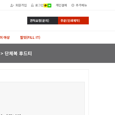
회원가입
로그인
개인결제
추가메뉴
견적요청(문의)
주문(인쇄제작)
이 야상
필잇(FILL IT)
 > 단체복 후드티