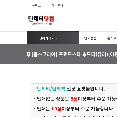
북마크
개인결제
전체카테고리
인기상품
톰스코
[톰스코리아] 프린트스타 후드티(쮸리)(아동
-
단체티/
단체복
전문 쇼핑몰입니다.
- 인쇄없는 상품은
5장
이상부터 주문 가능
- 인쇄는
10장
이상부터 주문 가능합니다.