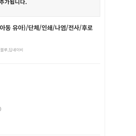
 추가됩니다.
아동 유아)/단체/인쇄/나염/전사/후로
,블루,딥네이비
)