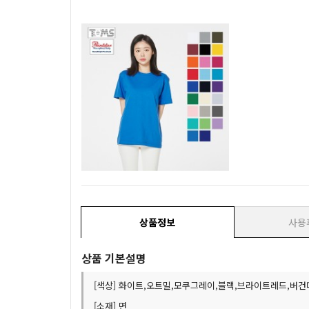
상품정보
사용
상품 기본설명
[색상] 화이트,오트밀,모쿠그레이,블랙,브라이트레드,버건
[소재] 면