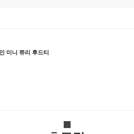
적인 미니 쮸리 후드티
%