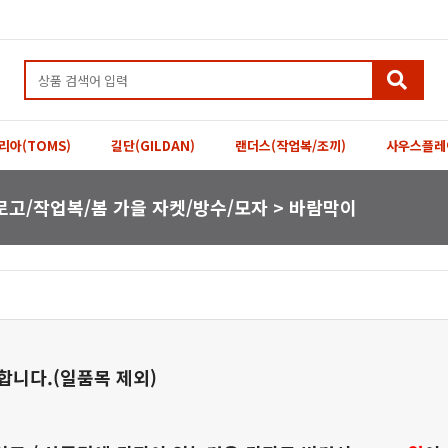
리아(TOMS)
길단(GILDAN)
랜더스(작업복/조끼)
사우스플레
고/작업복/봄 가을 자켓/방수/모자 > 바람막이
합니다.(일품목 제외)