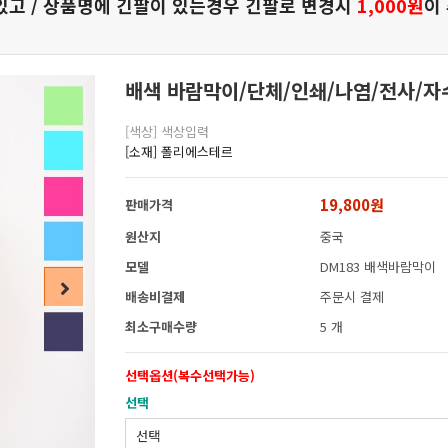
있고 / 상품명에 긴팔이 있는경우 긴팔로 변경시
1,000원
이
배색 바람막이/단체/인쇄/나염/전사/자
[색상] 색상입력
[소재] 폴리에스테르
19,800원
판매가격
원산지
중국
모델
DM183 배색바람막이
배송비결제
주문시 결제
최소구매수량
5 개
선택옵션(복수선택가능)
선택