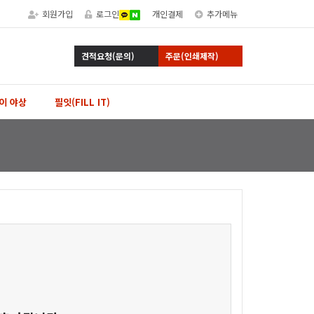
회원가입
로그인
개인결제
추가메뉴
견적요청(문의)
주문(인쇄제작)
이 야상
필잇(FILL IT)